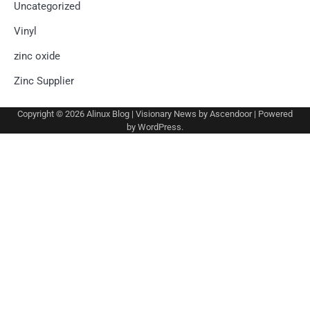
Uncategorized
Vinyl
zinc oxide
Zinc Supplier
Copyright © 2026
Alinux Blog
| Visionary News by
Ascendoor
| Powered
by
WordPress
.