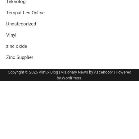
Teknologi
Tempat Les Online
Uncategorized
Vinyl
zinc oxide
Zinc Supplier
Copyright © 2026
Alinux Blog
| Visionary News by
Ascendoor
| Powered
by
WordPress
.