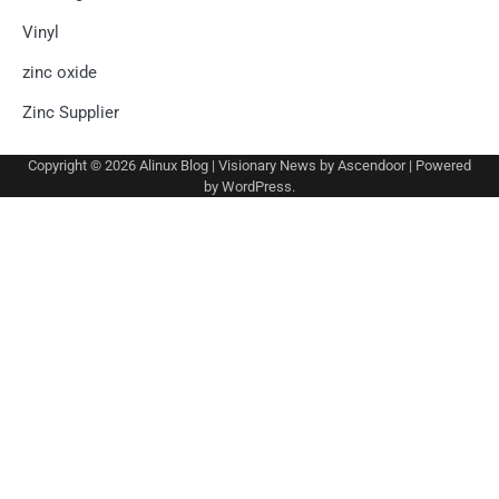
Vinyl
zinc oxide
Zinc Supplier
Copyright © 2026
Alinux Blog
| Visionary News by
Ascendoor
| Powered
by
WordPress
.