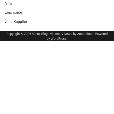
Vinyl
zinc oxide
Zinc Supplier
Copyright © 2026
Alinux Blog
| Visionary News by
Ascendoor
| Powered
by
WordPress
.