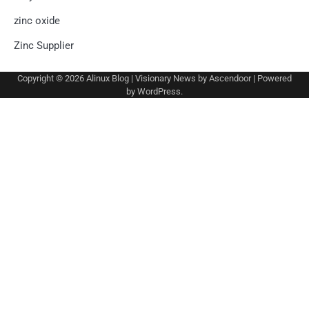
zinc oxide
Zinc Supplier
Copyright © 2026
Alinux Blog
| Visionary News by
Ascendoor
| Powered
by
WordPress
.