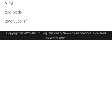
Vinyl
zinc oxide
Zinc Supplier
Copyright © 2026
Alinux Blog
| Visionary News by
Ascendoor
| Powered
by
WordPress
.