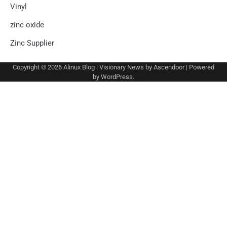
Vinyl
zinc oxide
Zinc Supplier
Copyright © 2026
Alinux Blog
| Visionary News by
Ascendoor
| Powered
by
WordPress
.