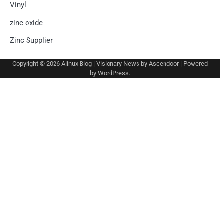
Vinyl
zinc oxide
Zinc Supplier
Copyright © 2026
Alinux Blog
| Visionary News by
Ascendoor
| Powered
by
WordPress
.