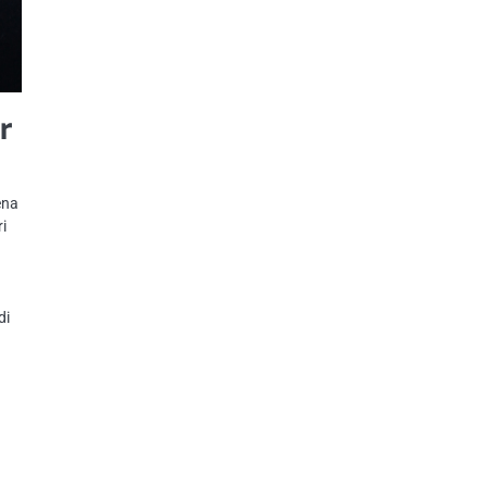
r
ena
i
di