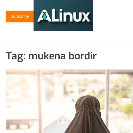
Skip
to
Subscribe
content
Tag:
mukena bordir