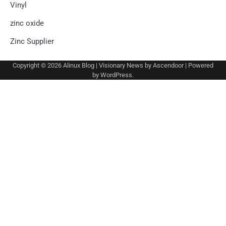
Vinyl
zinc oxide
Zinc Supplier
Copyright © 2026
Alinux Blog
| Visionary News by
Ascendoor
| Powered
by
WordPress
.