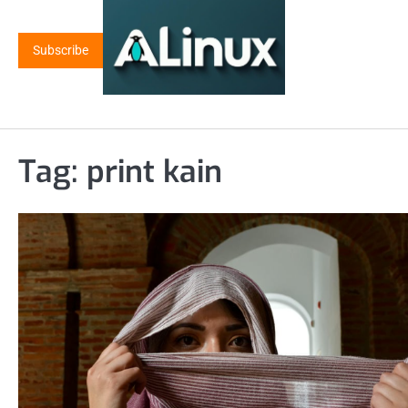
Skip
to
Subscribe
content
Tag:
print kain