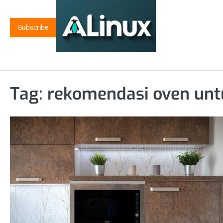
Skip
to
Subscribe
content
Tag:
rekomendasi oven unt