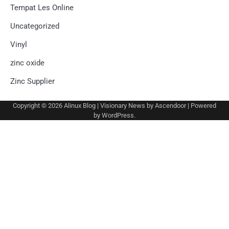
Tempat Les Online
Uncategorized
Vinyl
zinc oxide
Zinc Supplier
Copyright © 2026
Alinux Blog
| Visionary News by
Ascendoor
| Powered
by
WordPress
.