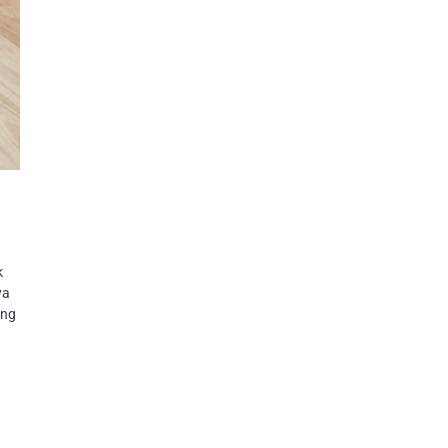
k
ya
ang