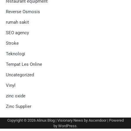
restaurant equipment
Reverse Osmosis
rumah sakit
SEO agency
Stroke
Teknologi
Tempat Les Online
Uncategorized
Vinyl
zinc oxide
Zinc Supplier
Copyright © 2026
Alinux Blog
| Visionary News by
Ascendoor
| Powered
by
WordPress
.