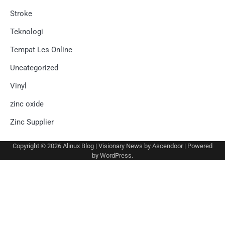
Stroke
Teknologi
Tempat Les Online
Uncategorized
Vinyl
zinc oxide
Zinc Supplier
Copyright © 2026
Alinux Blog
| Visionary News by
Ascendoor
| Powered
by
WordPress
.