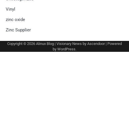
Vinyl
zinc oxide
Zinc Supplier
Copyright © 2026
Alinux Blog
| Visionary News by
Ascendoor
| Powered
by
WordPress
.