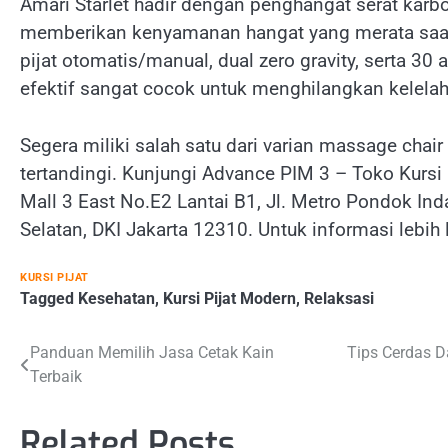
Amari Starlet hadir dengan penghangat serat kar
memberikan kenyamanan hangat yang merata saat 
pijat otomatis/manual, dual zero gravity, serta 30
efektif sangat cocok untuk menghilangkan kelelaha
Segera miliki salah satu dari varian massage chair
tertandingi. Kunjungi Advance PIM 3 – Toko Kursi 
Mall 3 East No.E2 Lantai B1, Jl. Metro Pondok In
Selatan, DKI Jakarta 12310. Untuk informasi lebih
KURSI PIJAT
Tagged
Kesehatan
,
Kursi Pijat Modern
,
Relaksasi
Post
Panduan Memilih Jasa Cetak Kain
Tips Cerdas D
Terbaik
navigation
Related Posts