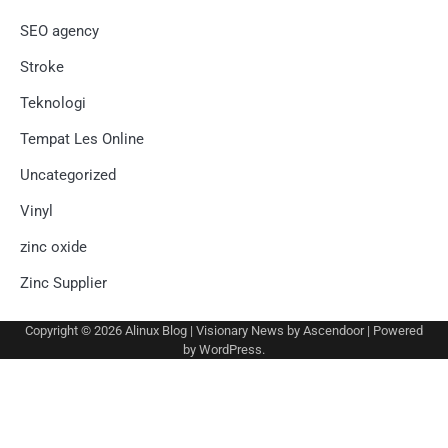
SEO agency
Stroke
Teknologi
Tempat Les Online
Uncategorized
Vinyl
zinc oxide
Zinc Supplier
Copyright © 2026
Alinux Blog
| Visionary News by
Ascendoor
| Powered
by
WordPress
.