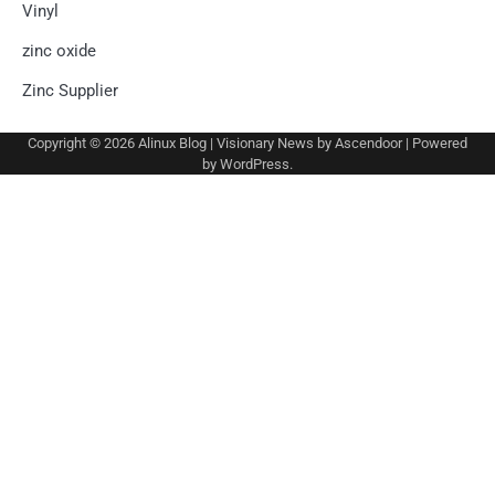
Vinyl
zinc oxide
Zinc Supplier
Copyright © 2026
Alinux Blog
| Visionary News by
Ascendoor
| Powered
by
WordPress
.