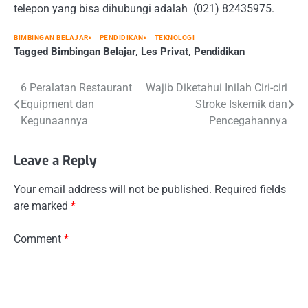
telepon yang bisa dihubungi adalah (021) 82435975.
BIMBINGAN BELAJAR
PENDIDIKAN
TEKNOLOGI
Tagged
Bimbingan Belajar
,
Les Privat
,
Pendidikan
Post
6 Peralatan Restaurant
Wajib Diketahui Inilah Ciri-ciri
Equipment dan
Stroke Iskemik dan
navigation
Kegunaannya
Pencegahannya
Leave a Reply
Your email address will not be published.
Required fields
are marked
*
Comment
*