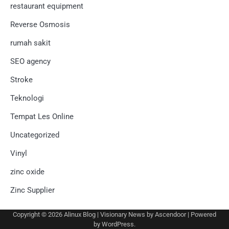
restaurant equipment
Reverse Osmosis
rumah sakit
SEO agency
Stroke
Teknologi
Tempat Les Online
Uncategorized
Vinyl
zinc oxide
Zinc Supplier
Copyright © 2026
Alinux Blog
| Visionary News by
Ascendoor
| Powered
by
WordPress
.