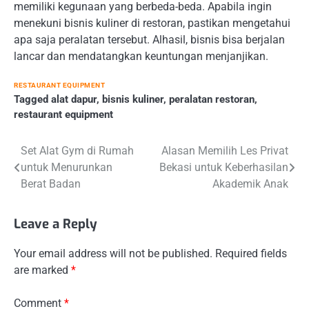
memiliki kegunaan yang berbeda-beda. Apabila ingin
menekuni bisnis kuliner di restoran, pastikan mengetahui
apa saja peralatan tersebut. Alhasil, bisnis bisa berjalan
lancar dan mendatangkan keuntungan menjanjikan.
RESTAURANT EQUIPMENT
Tagged
alat dapur
,
bisnis kuliner
,
peralatan restoran
,
restaurant equipment
Post
Set Alat Gym di Rumah
Alasan Memilih Les Privat
untuk Menurunkan
Bekasi untuk Keberhasilan
navigation
Berat Badan
Akademik Anak
Leave a Reply
Your email address will not be published.
Required fields
are marked
*
Comment
*