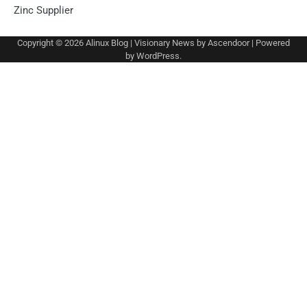
Zinc Supplier
Copyright © 2026
Alinux Blog
| Visionary News by
Ascendoor
| Powered
by
WordPress
.