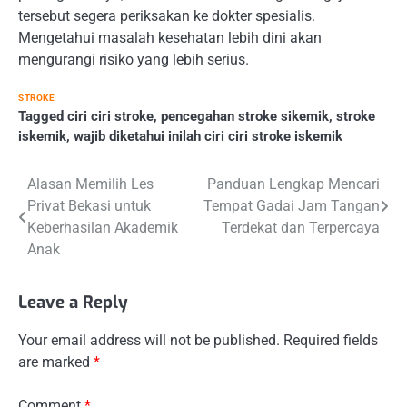
tersebut segera periksakan ke dokter spesialis.
Mengetahui masalah kesehatan lebih dini akan
mengurangi risiko yang lebih serius.
STROKE
Tagged
ciri ciri stroke
,
pencegahan stroke sikemik
,
stroke
iskemik
,
wajib diketahui inilah ciri ciri stroke iskemik
Post
Alasan Memilih Les
Panduan Lengkap Mencari
Privat Bekasi untuk
Tempat Gadai Jam Tangan
navigation
Keberhasilan Akademik
Terdekat dan Terpercaya
Anak
Leave a Reply
Your email address will not be published.
Required fields
are marked
*
Comment
*