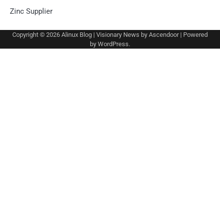
Zinc Supplier
Copyright © 2026
Alinux Blog
| Visionary News by
Ascendoor
| Powered
by
WordPress
.